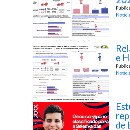
Public
Notíci
Rel
e H
Public
Notíci
Est
rep
de 