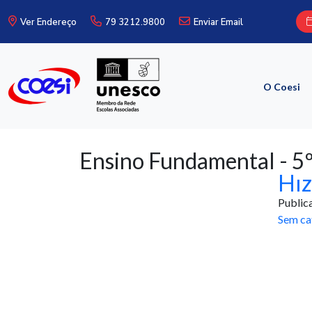
Ver Endereço
79 3212.9800
Enviar Email
O Coesi
Ensino Fundamental - 5
Hız
Public
Sem ca