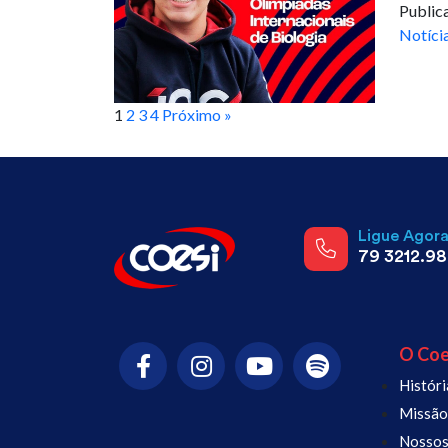
Public
Notíci
1
2
3
4
Próximo »
Ligue Agor
79 3212.9
O Coe
Históri
Missão,
Nossos