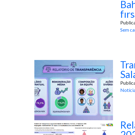
Bah
fırs
Public
Sem ca
Tra
Sal
Public
Notíci
Rel
20