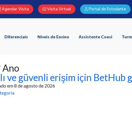
Agendar Visita
Visita Virtual
Portal do Estudante
Diferenciais
Níveis de Ensino
Assistente Coesi
Turm
º Ano
lı ve güvenli erişim için BetHub g
ado em 8 de agosto de 2026
tegoria