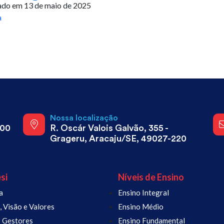
ado em 13 de maio de 2025
a
a
Nossa localização
800
R. Oscár Valois Galvão, 355 -
Grageru, Aracaju/SE, 49027-220
si
Níveis de Ensino
a
Ensino Integral
 Visão e Valores
Ensino Médio
 Gestores
Ensino Fundamental