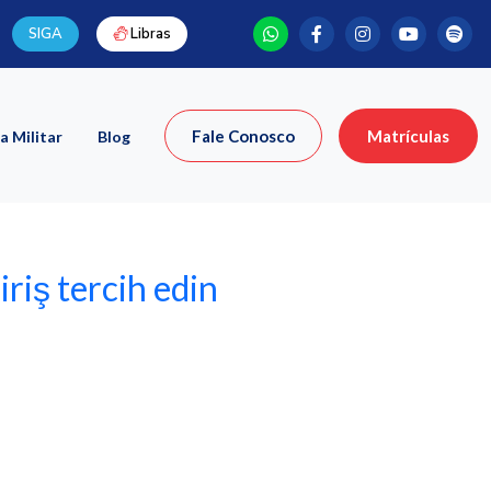
SIGA
Libras
Fale Conosco
Matrículas
a Militar
Blog
iriş tercih edin