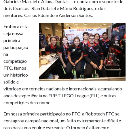
Gabriele Marciel e Allana Dantas — e conta com o suporte de
dois técnicos: Rian Gabriel e Mário Rodrigues, e dois
mentores: Carlos Eduardo e Anderson Santos.
Embora esta
seja nossa
primeira
participação
na
competição
FTC, temos
um histórico
sólido e
vitorioso em torneios nacionais e internacionais, acumulando
anos de experiência na FIRST LEGO League (FLL) e outras
competições de renome.
Em nossa primeira participação no FTC, a Robotech FTC se
consagrou campeã nacional, um feito extremamente difícil e
raro para uma equipe estreante. O torneio é altamente