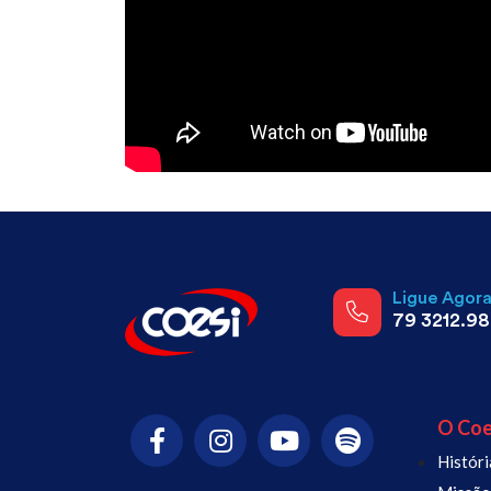
Ligue Agor
79 3212.9
O Coe
Históri