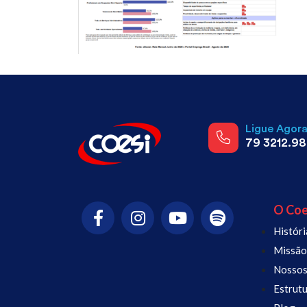
Ligue Agor
79 3212.9
O Coe
Históri
Missão,
Nossos
Estrutu