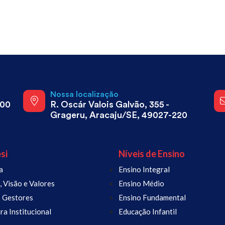
a
Nossa localização
800
R. Oscár Valois Galvão, 355 -
Grageru, Aracaju/SE, 49027-220
si
Níveis de Ensino
a
Ensino Integral
 Visão e Valores
Ensino Médio
 Gestores
Ensino Fundamental
ra Institucional
Educação Infantil