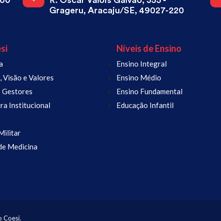
800
R. Oscár Valois Galvão, 355 -
Grageru, Aracaju/SE, 49027-220
si
Níveis de Ensino
a
Ensino Integral
 Visão e Valores
Ensino Médio
 Gestores
Ensino Fundamental
ra Institucional
Educação Infantil
ilitar
de Medicina
o Coesi.